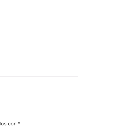
dos con
*