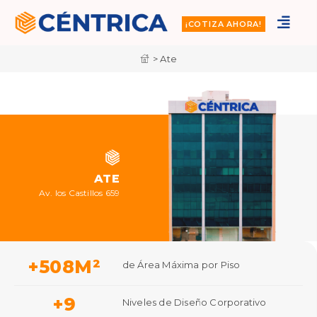
¡COTIZA AHORA!
> Ate
ATE
Av. los Castillos 659
+
508
M²
de Área Máxima por Piso
+
9
Niveles de Diseño Corporativo