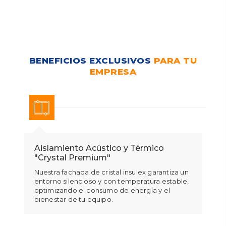
BENEFICIOS EXCLUSIVOS
PARA TU
EMPRESA
Aislamiento Acústico y Térmico
C
"Crystal Premium"
A
d
Nuestra fachada de cristal insulex garantiza un
e
entorno silencioso y con temperatura estable,
c
optimizando el consumo de energía y el
bienestar de tu equipo.