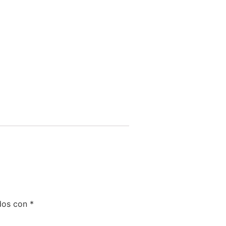
dos con
*