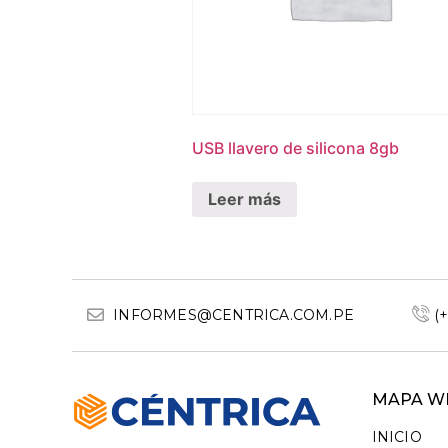
USB llavero de silicona 8gb
Leer más
INFORMES@CENTRICA.COM.PE
(
MAPA W
INICIO