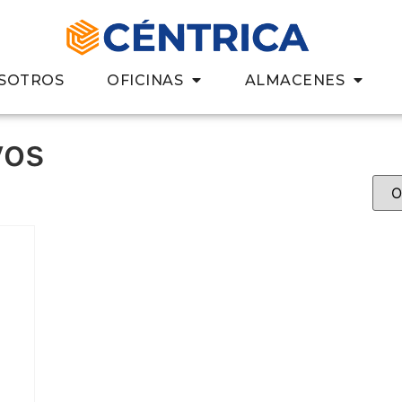
SOTROS
OFICINAS
ALMACENES
los curvos”
vos