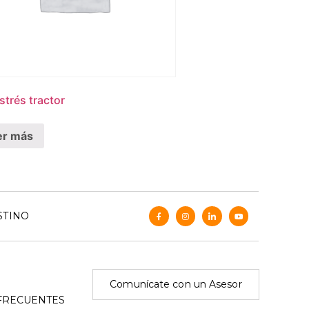
strés tractor
er más
STINO
Comunícate con un Asesor
FRECUENTES